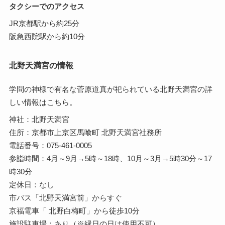
タクシーでのアクセス
JR京都駅から約25分
阪急西院駅から約10分
北野天満宮の情報
学問の神様で有名な菅原道真が祀られている北野天満宮の詳
しい情報はこちら。
神社：北野天満宮
住所：京都市上京区馬喰町 北野天満宮社務所
電話番号：075-461-0005
参詣時間：4月～9月→5時～18時、10月～3月→5時30分～17
時30分
定休日：なし
市バス「北野天満宮前」からすぐ
京福電車「 北野白梅町」から徒歩10分
施設駐車場：あり（※縁日の日は使用不可）