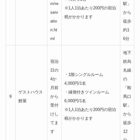
m/re
駅」
※1人1泊あたり200円の宿泊
serv
から
税がかかります
atio
徒歩
n.ht
約1
ml
6分
地下
宿泊
鉄烏
日の
丸線
・1階シングルルーム
4か
の
4,000円/1名
月前
「鞍
ゲストハウス
・縁側付きツインルーム
9
から
馬口
鯉屋
6,000円/1名
受付
駅」
※1人1泊あたり200円の宿泊
けし
から
税がかかります
てま
徒歩
す
12