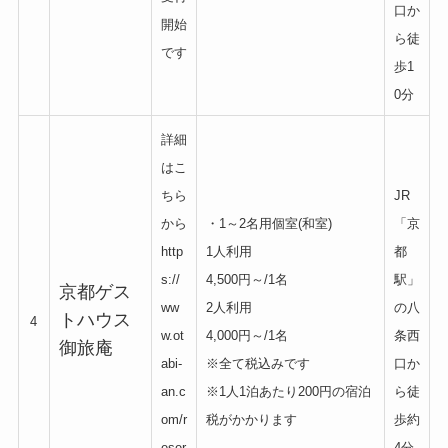
口か
開始
ら徒
です
歩1
0分
詳細
はこ
ちら
JR
から
・1～2名用個室(和室)
「京
http
1人利用
都
s://
4,500円～/1名
駅」
京都ゲス
ww
2人利用
の八
トハウス
4
w.ot
4,000円～/1名
条西
御旅庵
abi-
※全て税込みです
口か
an.c
※1人1泊あたり200円の宿泊
ら徒
om/r
税がかかります
歩約
eser
4分