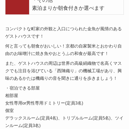
・その他
素泊まりか朝食付きか選べます
コンパクトな町家の外観と入口につられた金魚が風情のある
ゲストハウスです！
何と言っても朝食がおいしい！京都の自家製米とおかわり自
由のお味噌汁に焼き魚やおとうふの和食が最高です！
また、ゲストハウスの周辺は世界の高級絹織物で名高くマス
クでも注目を浴びている「西陣織り」の機械工場があり、興
味のあるかたは機織りの音を聞きに通りを歩きましょう！
・宿泊できる部屋
相部屋
女性専用or男性専用ドミトリー(定員3名)
個室
デラックスルーム(定員4名)、トリプルルーム(定員5名)、ツイ
ンルーム(定員3名)