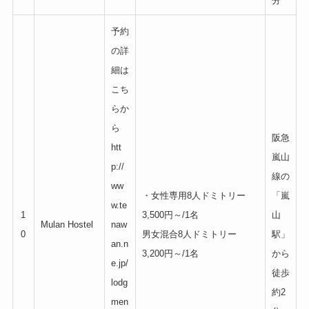
分
予約
の詳
細は
こち
らか
ら
阪急
htt
嵐山
p://
線の
ww
・女性専用8人ドミトリー
「嵐
w.te
1
3,500円～/1名
山
Mulan Hostel
naw
0
男女混合8人ドミトリー
駅」
an.n
3,200円～/1名
から
e.jp/
徒歩
lodg
約2
men