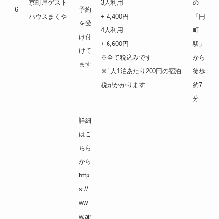
京町屋ゲスト
3人利用
の
6
予約
ハウスまくや
+ 4,400円
「円
を受
4人利用
町
け付
+ 6,600円
駅」
けて
※全て税込みです
から
ます
※1人1泊あたり200円の宿泊
徒歩
税がかかります
約7
分
詳細
はこ
ちら
から
http
s://
ww
w.air