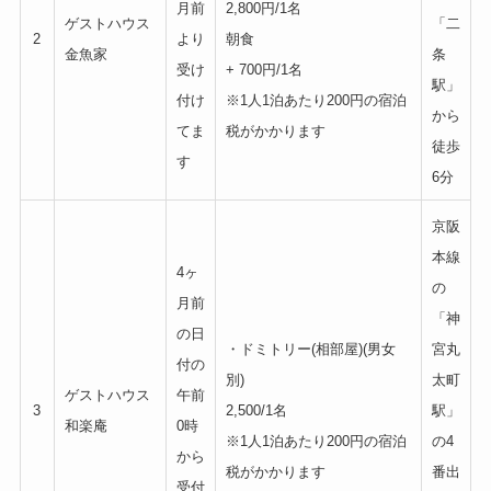
月前
2,800円/1名
ゲストハウス
「二
2
より
朝食
金魚家
条
受け
+ 700円/1名
駅」
付け
※1人1泊あたり200円の宿泊
から
てま
税がかかります
徒歩
す
6分
京阪
本線
4ヶ
の
月前
「神
の日
・ドミトリー(相部屋)(男女
宮丸
付の
別)
太町
ゲストハウス
午前
3
2,500/1名
駅」
和楽庵
0時
※1人1泊あたり200円の宿泊
の4
から
税がかかります
番出
受付