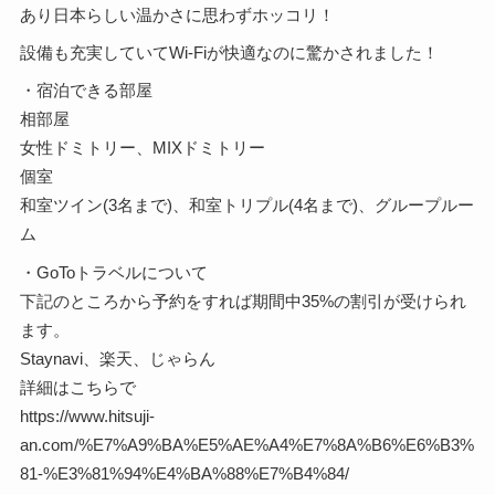
あり日本らしい温かさに思わずホッコリ！
設備も充実していてWi-Fiが快適なのに驚かされました！
・宿泊できる部屋
相部屋
女性ドミトリー、MIXドミトリー
個室
和室ツイン(3名まで)、和室トリプル(4名まで)、グループルー
ム
・GoToトラベルについて
下記のところから予約をすれば期間中35%の割引が受けられ
ます。
Staynavi、楽天、じゃらん
詳細はこちらで
https://www.hitsuji-
an.com/%E7%A9%BA%E5%AE%A4%E7%8A%B6%E6%B3%
81-%E3%81%94%E4%BA%88%E7%B4%84/