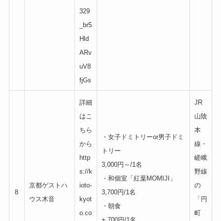
329
_br5
Hld
ARv
uV8
fjGs
詳細
JR
はこ
山陰
ちら
本
・女子ドミトリーor男子ドミ
から
線・
トリー
http
嵯峨
3,000円～/1名
s://k
野線
・和個室「紅葉MOMIJI」
京都ゲストハ
ioto-
の
8
3,700円/1名
ウス木音
kyot
「円
・朝食
o.co
町
+ 700円/1名