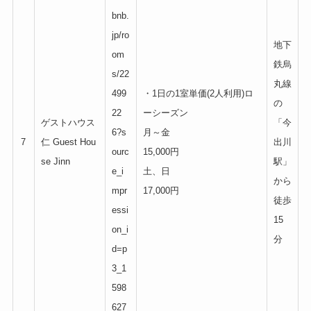
bnb.
jp/ro
地下
om
鉄烏
s/22
丸線
499
・1日の1室単価(2人利用)ロ
の
22
ーシーズン
ゲストハウス
「今
6?s
月～金
7
仁 Guest Hou
出川
ourc
15,000円
se Jinn
駅」
e_i
土、日
から
mpr
17,000円
徒歩
essi
15
on_i
分
d=p
3_1
598
627