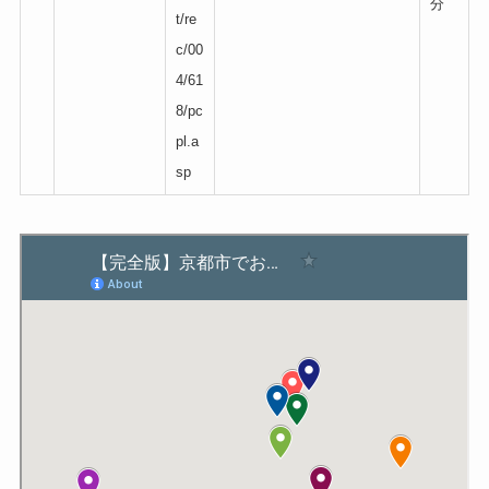
分
t/re
c/00
4/61
8/pc
pl.a
sp