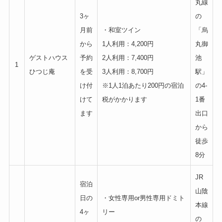
丸線
3ヶ
の
月前
・和室ツイン
「烏
から
1人利用：4,200円
丸御
ゲストハウス
予約
2人利用：7,400円
池
1
ひつじ庵
を受
3人利用：8,700円
駅」
け付
※1人1泊あたり200円の宿泊
の4-
けて
税がかかります
1番
ます
出口
から
徒歩
8分
JR
宿泊
山陰
日の
・女性専用or男性専用ドミト
本線
4ヶ
リー
の