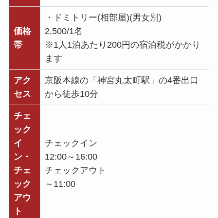
・ドミトリー(相部屋)(男女別)
価格
2,500/1名
帯
※1人1泊あたり200円の宿泊税がかかり
ます
アク
京阪本線の「神宮丸太町駅」の4番出口
セス
から徒歩10分
チェ
ック
イ
チェックイン
ン・
12:00～16:00
チェ
チェックアウト
ック
～11:00
アウ
ト