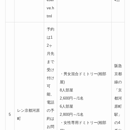
ve.h
tml
予約
は1
2ヶ
月先
まで
阪急
受け
・男女混合ドミトリー(相部
京都
付け
屋)
線の
可
8人部屋
「京
能、
2,600円～/1名
都河
電話
6人部屋
原町
レン京都河原
の予
5
2,800円～/1名
駅」
町
約は
・女性専用ドミトリー(相部
の4
お問