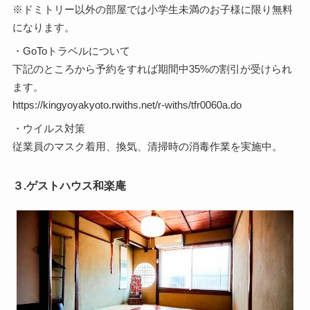
※ドミトリー以外の部屋では小学生未満のお子様に限り無料
になります。
・GoToトラベルについて
下記のところから予約をすれば期間中35%の割引が受けられ
ます。
https://kingyoyakyoto.rwiths.net/r-withs/tfr0060a.do
・ウイルス対策
従業員のマスク着用、換気、清掃時の消毒作業を実施中。
３.ゲストハウス和楽庵