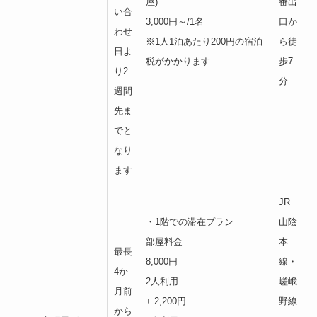
屋)
番出
い合
3,000円～/1名
口か
わせ
※1人1泊あたり200円の宿泊
ら徒
日よ
税がかかります
歩7
り2
分
週間
先ま
でと
なり
ます
JR
・1階での滞在プラン
山陰
部屋料金
本
最長
8,000円
線・
4か
2人利用
嵯峨
月前
+ 2,200円
野線
から