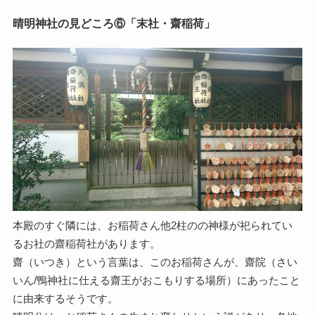
晴明神社の見どころ⑥「末社・齋稲荷」
本殿のすぐ隣には、お稲荷さん他2柱のの神様が祀られてい
るお社の齋稲荷社があります。
齋（いつき）という言葉は、このお稲荷さんが、齋院（さい
いん/鴨神社に仕える齋王がおこもりする場所）にあったこと
に由来するそうです。