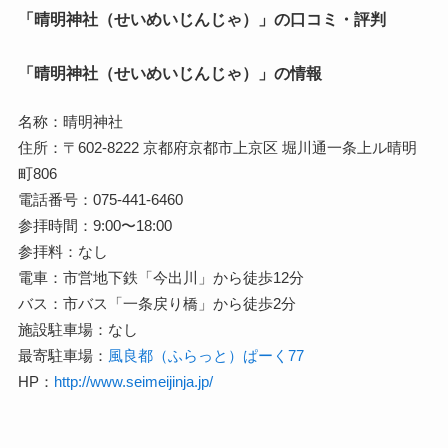
「晴明神社（せいめいじんじゃ）」の口コミ・評判
「晴明神社（せいめいじんじゃ）」の情報
名称：晴明神社
住所：〒602-8222 京都府京都市上京区 堀川通一条上ル晴明
町806
電話番号：075-441-6460
参拝時間：9:00〜18:00
参拝料：なし
電車：市営地下鉄「今出川」から徒歩12分
バス：市バス「一条戻り橋」から徒歩2分
施設駐車場：なし
最寄駐車場：
風良都（ふらっと）ぱーく77
HP：
http://www.seimeijinja.jp/