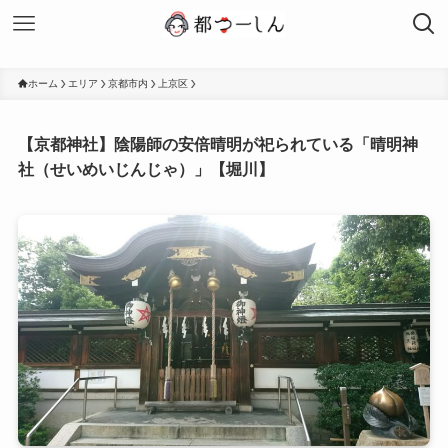
ホーム
エリア
京都市内
上京区
【京都神社】陰陽師の安倍晴明が祀られている「晴明神
社（せいめいじんじゃ）」【堀川】