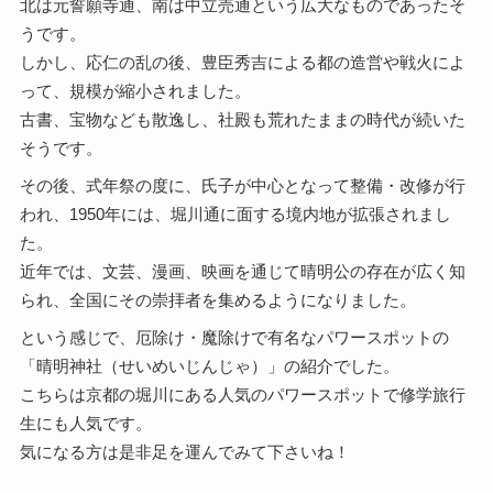
北は元誓願寺通、南は中立売通という広大なものであったそ
うです。
しかし、応仁の乱の後、豊臣秀吉による都の造営や戦火によ
って、規模が縮小されました。
古書、宝物なども散逸し、社殿も荒れたままの時代が続いた
そうです。
その後、式年祭の度に、氏子が中心となって整備・改修が行
われ、1950年には、堀川通に面する境内地が拡張されまし
た。
近年では、文芸、漫画、映画を通じて晴明公の存在が広く知
られ、全国にその崇拝者を集めるようになりました。
という感じで、厄除け・魔除けで有名なパワースポットの
「晴明神社（せいめいじんじゃ）」の紹介でした。
こちらは京都の堀川にある人気のパワースポットで修学旅行
生にも人気です。
気になる方は是非足を運んでみて下さいね！