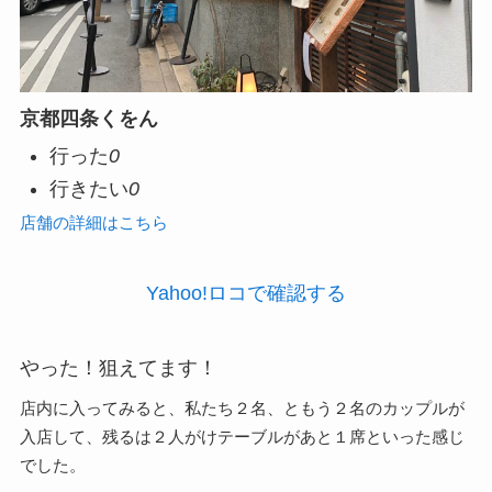
京都四条くをん
行った
0
行きたい
0
店舗の詳細はこちら
Yahoo!ロコで確認する
やった！狙えてます！
店内に入ってみると、私たち２名、ともう２名のカップルが
入店して、残るは２人がけテーブルがあと１席といった感じ
でした。