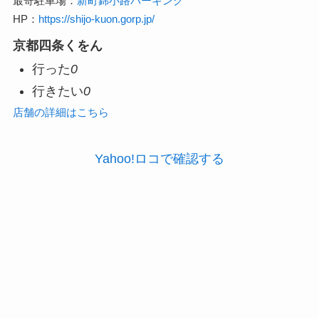
最寄駐車場：
新町錦小路パーキング
HP：
https://shijo-kuon.gorp.jp/
京都四条くをん
行った
0
行きたい
0
店舗の詳細はこちら
Yahoo!ロコで確認する