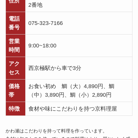
住所
2番地
電話
075-323-7166
番号
営業
9:00~18:00
時間
アク
西京極駅から車で3分
セス
価格
お食い初め 鯛（大）4,890円、鯛
帯
（中）3,890円、鯛（小）2,890円
特徴
食材や味にこだわりを持つ京料理屋
かわ瀬はこだわりを持って料理を作っています。