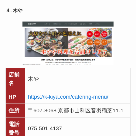
４. 木や
店舗
木や
名
HP
https://k-kiya.com/catering-menu/
住所
〒607-8068 京都市山科区音羽稲芝11-1
電話
075-501-4137
番号