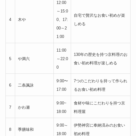
12:00
～15:0
自宅で贅沢なお食い初めが楽
4
木や
0、17:
しめる
00～2
1:00
11:00
130年の歴史を持つ京料理のお
5
や満六
～22:0
食い初め料理が楽しめる
0
9:00〜
7つのこだわりを持って作られ
6
二条諷詠
17:00
るお食い初め料理
9:00~
食材や味にこだわりを持つ京
7
かわ瀬
18:00
料理屋
9:00～
伊勢神宮に奉納済みのお食い
8
季膳味和
18:00
初め料理