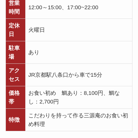
営業
12:00～15:00、17:00~22:00
時間
定休
火曜日
日
駐車
あり
場
アク
JR京都駅八条口から車で15分
セス
価格
お食い初め 鯛あり：8,100円、鯛な
帯
し：2,700円
こだわりを持って作る三源庵のお食い初
特徴
め料理