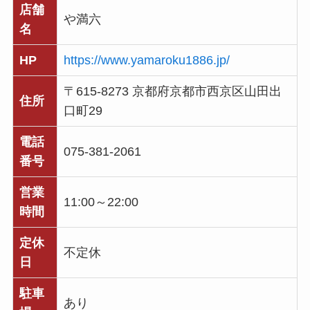
店舗
や満六
名
HP
https://www.yamaroku1886.jp/
〒615-8273 京都府京都市西京区山田出
住所
口町29
電話
075-381-2061
番号
営業
11:00～22:00
時間
定休
不定休
日
駐車
あり