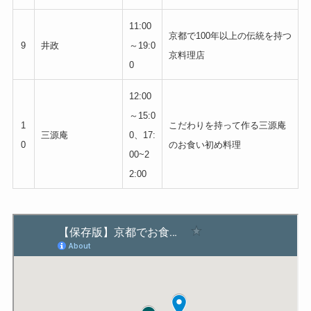
11:00
京都で100年以上の伝統を持つ
9
井政
～19:0
京料理店
0
12:00
～15:0
1
こだわりを持って作る三源庵
三源庵
0、17:
0
のお食い初め料理
00~2
2:00