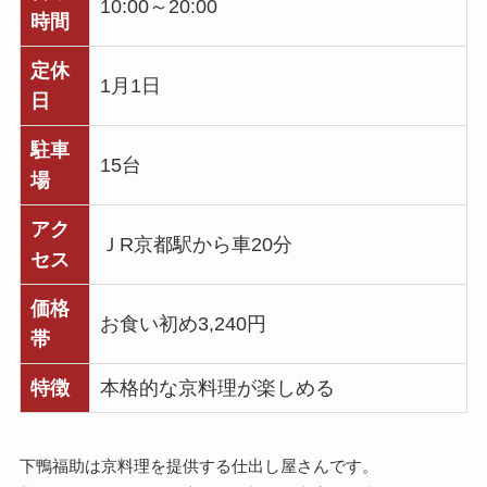
10:00～20:00
時間
定休
1月1日
日
駐車
15台
場
アク
ＪR京都駅から車20分
セス
価格
お食い初め3,240円
帯
特徴
本格的な京料理が楽しめる
下鴨福助は京料理を提供する仕出し屋さんです。