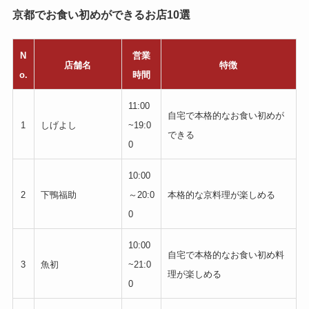
京都でお食い初めができるお店10選
N
営業
店舗名
特徴
o.
時間
11:00
自宅で本格的なお食い初めが
1
しげよし
~19:0
できる
0
10:00
2
下鴨福助
～20:0
本格的な京料理が楽しめる
0
10:00
自宅で本格的なお食い初め料
3
魚初
~21:0
理が楽しめる
0