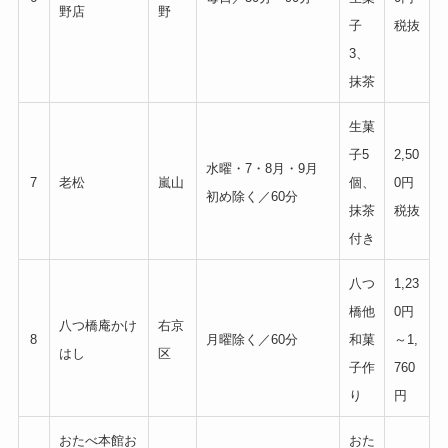
野店
野
子
税抜
3、
抹茶
生菓
子5
2,50
水曜・7・8月・9月
7
老松
嵐山
個、
0円
初め除く／60分
抹茶
税抜
付き
八つ
1,23
橋他
0円
八つ橋庵かけ
右京
8
月曜除く／60分
和菓
～1,
はし
区
子作
760
り
円
おたべ本館お
おた