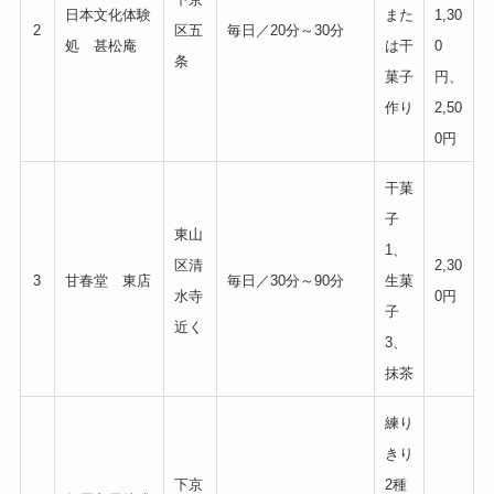
日本文化体験
また
1,30
2
区五
毎日／20分～30分
処 甚松庵
は干
0
条
菓子
円、
作り
2,50
0円
干菓
子
東山
1、
区清
2,30
3
甘春堂 東店
毎日／30分～90分
生菓
水寺
0円
子
近く
3、
抹茶
練り
きり
下京
2種