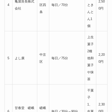
亀屋良長株式
2,50
4
区四
毎日／70分
とき
会社
0円
条
んと
ん1
個
上生
菓子
2種
中京
2,20
5
よし廣
毎日／75分
他和
区
0円
菓子
や抹
茶
干菓
子
1、
2,30
甘春堂 嵯峨
嵯峨
6
毎日／30分～90分
生菓
0円