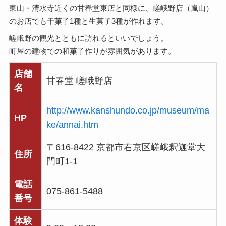
東山・清水寺近くの甘春堂東店と同様に、嵯峨野店（嵐山）
のお店でも干菓子1種と生菓子3種が作れます。
嵯峨野の観光とともに訪れるといいでしょう。
町屋の建物での和菓子作りが雰囲気があります。
店舗
甘春堂 嵯峨野店
名
http://www.kanshundo.co.jp/museum/ma
HP
ke/annai.htm
〒616-8422 京都市右京区嵯峨釈迦堂大
住所
門町1-1
電話
075-861-5488
番号
体験