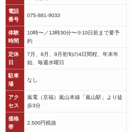
電話
075-881-9033
番号
体験
10時〜／13時30分〜※10日前まで要予
時間
約
定休
7月、8月、9月初旬の4日間程、年末年
日
始、毎週水曜日
駐車
なし
場
アク
嵐電（京福）嵐山本線「嵐山駅」より徒
セス
歩3分
価格
2,500円税抜
帯