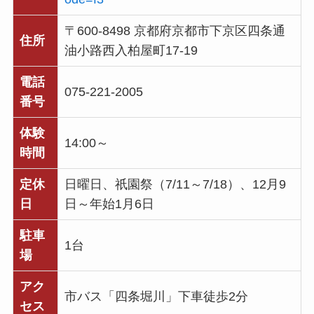
〒600-8498 京都府京都市下京区四条通
住所
油小路西入柏屋町17-19
電話
075-221-2005
番号
体験
14:00～
時間
定休
日曜日、祇園祭（7/11～7/18）、12月9
日
日～年始1月6日
駐車
1台
場
アク
市バス「四条堀川」下車徒歩2分
セス