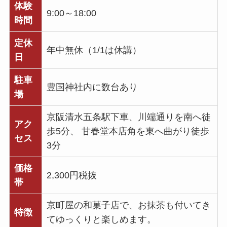
体験
9:00～18:00
時間
定休
年中無休（1/1は休講）
日
駐車
豊国神社内に数台あり
場
京阪清水五条駅下車、川端通りを南へ徒
アク
歩5分、 甘春堂本店角を東へ曲がり徒歩
セス
3分
価格
2,300円税抜
帯
京町屋の和菓子店で、お抹茶も付いてき
特徴
てゆっくりと楽しめます。