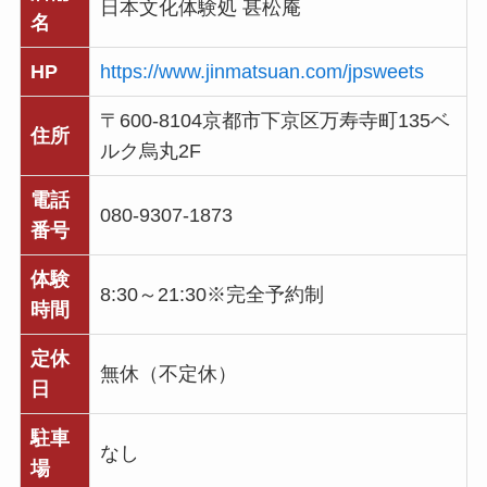
日本文化体験処 甚松庵
名
HP
https://www.jinmatsuan.com/jpsweets
〒600-8104京都市下京区万寿寺町135ベ
住所
ルク烏丸2F
電話
080-9307-1873
番号
体験
8:30～21:30※完全予約制
時間
定休
無休（不定休）
日
駐車
なし
場