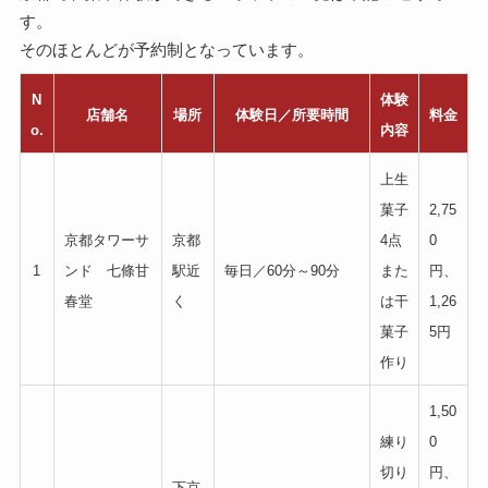
す。
そのほとんどが予約制となっています。
N
体験
店舗名
場所
体験日／所要時間
料金
o.
内容
上生
菓子
2,75
京都タワーサ
京都
4点
0
1
ンド 七條甘
駅近
毎日／60分～90分
また
円、
春堂
く
は干
1,26
菓子
5円
作り
1,50
練り
0
切り
円、
下京