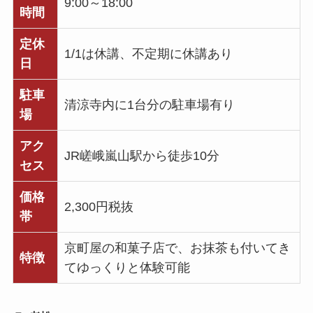
9:00～18:00
時間
定休
1/1は休講、不定期に休講あり
日
駐車
清涼寺内に1台分の駐車場有り
場
アク
JR嵯峨嵐山駅から徒歩10分
セス
価格
2,300円税抜
帯
京町屋の和菓子店で、お抹茶も付いてき
特徴
てゆっくりと体験可能