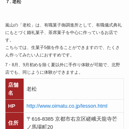
７. 老松
嵐山の「老松」は、有職菓子御調進所として、有職儀式典礼
にもとづく婚礼菓子、茶席菓子を中心に作っているお店で
す。
こちらでは、生菓子5個を作ることができますので、たくさ
ん作ってみたい人におすすめです。
7・8月、9月初めを除く夏以外に手作り体験が可能で、北野
店でも、同じように体験ができますよ
。
店舗
老松
名
HP
http://www.oimatu.co.jp/lesson.html
〒616-8385 京都市右京区嵯峨天龍寺芒
住所
ノ馬場町20