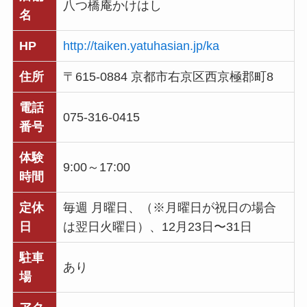
八つ橋庵かけはし
名
HP
http://taiken.yatuhasian.jp/ka
住所
〒615-0884 京都市右京区西京極郡町8
電話
075-316-0415
番号
体験
9:00～17:00
時間
定休
毎週 月曜日、（※月曜日が祝日の場合
日
は翌日火曜日）、12月23日〜31日
駐車
あり
場