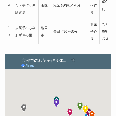
600
9
たべ手作り体
南区
完全予約制／90分
べ作
円
験道場
り
和菓
2,00
1
京菓子ふじ幸
亀岡
毎日／30～60分
子作
0円
0
あずきの里
市
り
税抜