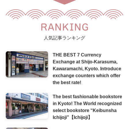
RANKING
人気記事ランキング
THE BEST 7 Currency
Exchange at Shijo-Karasuma,
Kawaramachi, Kyoto. Introduce
exchange counters which offer
the best rate!
The best fashionable bookstore
in Kyoto! The World recognized
select bookstore “Keibunsha
Ichijoji”【Ichijoji】