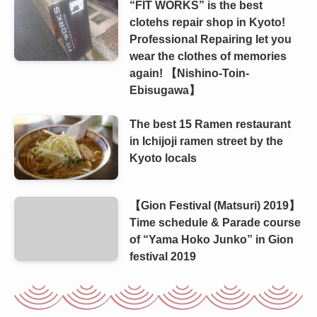
“FIT WORKS” is the best
clotehs repair shop in Kyoto!
Professional Repairing let you
wear the clothes of memories
again! 【Nishino-Toin-
Ebisugawa】
The best 15 Ramen restaurant
in Ichijoji ramen street by the
Kyoto locals
【Gion Festival (Matsuri) 2019】
Time schedule & Parade course
of “Yama Hoko Junko” in Gion
festival 2019