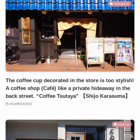
nakagyo-ku
The coffee cup decorated in the store is too stylish!
A coffee shop (Café) like a private hideaway in the
back street. “Coffee Tsutaya” 【Shijo Karasuma】
2018年6月25日
sakyo-ku