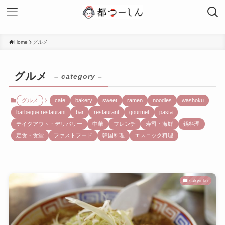
Home
グルメ
グルメ
– category –
グルメ
cafe
bakery
sweet
ramen
noodles
washoku
barbeque restaurant
bar
restaurant
gourmet
pasta
テイクアウト・デリバリー
中華
フレンチ
寿司・海鮮
鍋料理
定食・食堂
ファストフード
韓国料理
エスニック料理
sakyo-ku