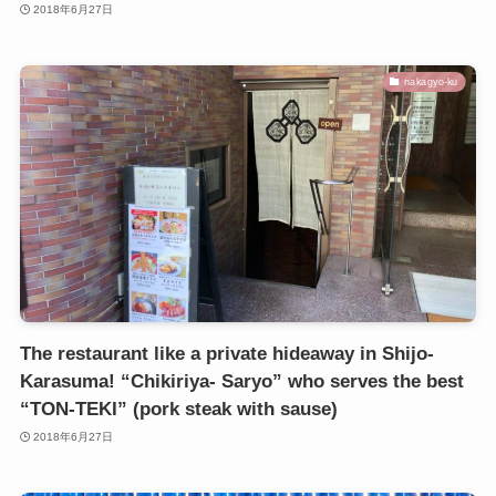
2018年6月27日
nakagyo-ku
The restaurant like a private hideaway in Shijo-
Karasuma! “Chikiriya- Saryo” who serves the best
“TON-TEKI” (pork steak with sause)
2018年6月27日