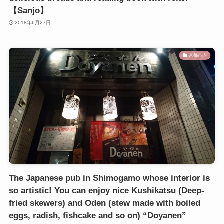
【Sanjo】
2018年6月27日
京都市内
The Japanese pub in Shimogamo whose interior is
so artistic! You can enjoy nice Kushikatsu (Deep-
fried skewers) and Oden (stew made with boiled
eggs, radish, fishcake and so on) “Doyanen”